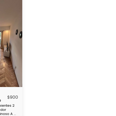
$
900
o
ientes 2
edor
minoso A 4