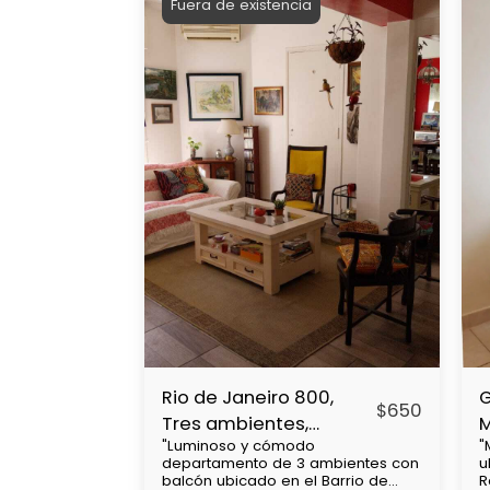
Fuera de existencia
Rio de Janeiro 800,
G
$
650
Tres ambientes,
"Luminoso y cómodo
"
Caballito
R
departamento de 3 ambientes con
u
balcón ubicado en el Barrio de
R