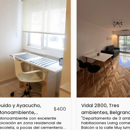
uido y Ayacucho,
Vidal 2800, Tres
$
400
Monoambiente,
ambientes, Belgran
Monoambiente con excelente
"Departamento de 3 amb
ecoleta
bicación en zona residencial de
habitaciones Living com
ecoleta, a pocas del cementerio
Balcón a la calle Muy lu