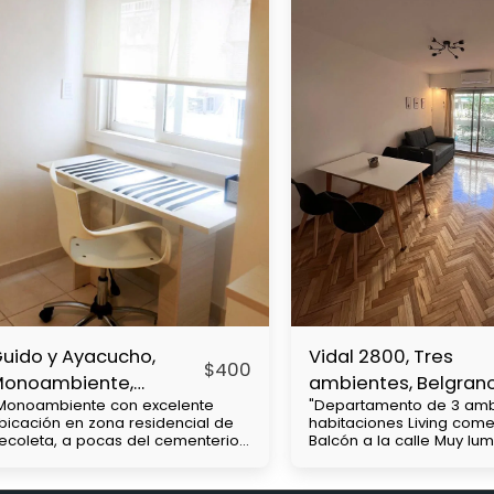
uido y Ayacucho,
Vidal 2800, Tres
$
400
Monoambiente,
ambientes, Belgran
Monoambiente con excelente
"Departamento de 3 amb
ecoleta
bicación en zona residencial de
habitaciones Living com
ecoleta, a pocas del cementerio
Balcón a la calle Muy lu
e chacarita, cercanía con
cuadras de av Cabildo Con mucha
niversidades UBA y Barceló.
accesibilidad a medios 
ultiples lineas de colectivo y
transporte (subte línea D