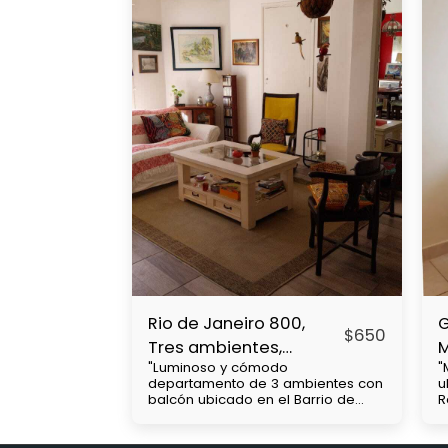
Rio de Janeiro 800,
G
$
650
Tres ambientes,
"Luminoso y cómodo
"
Caballito
R
departamento de 3 ambientes con
u
balcón ubicado en el Barrio de
R
Caballito, cercanía con Subtes : B,
d
a 2 cuadras A, a 7 cuadras. Parque
u
Centenario a 1 cuadra y media,
M