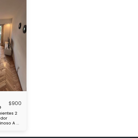
$
900
o
ientes 2
edor
minoso A 4
de
 y