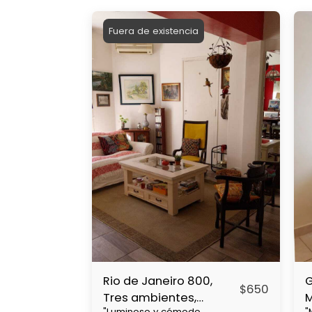
Fuera de existencia
Rio de Janeiro 800,
G
$
650
Tres ambientes,
"Luminoso y cómodo
"