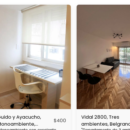
uido y Ayacucho,
Vidal 2800, Tres
$
400
Monoambiente,
ambientes, Belgran
Monoambiente con excelente
"Departamento de 3 amb