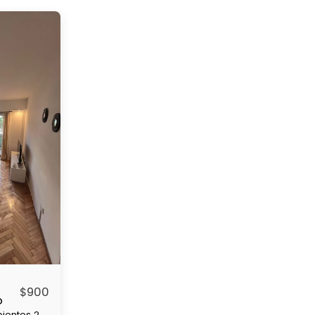
$
900
o
ientes 2