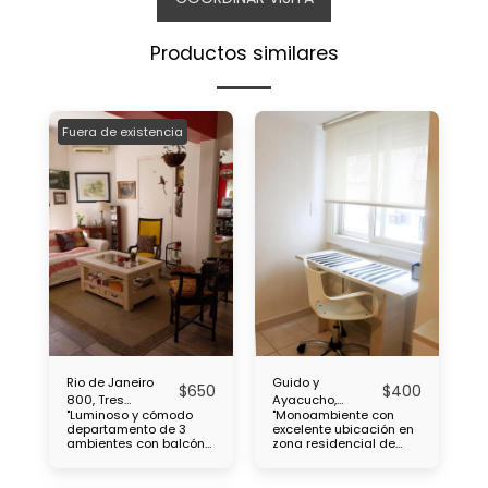
Productos similares
Fuera de existencia
Rio de Janeiro
Guido y
$
650
$
400
800, Tres
Ayacucho,
"Luminoso y cómodo
"Monoambiente con
ambientes,
Monoambiente,
departamento de 3
excelente ubicación en
Caballito
Recoleta
ambientes con balcón
zona residencial de
ubicado en el Barrio de
Recoleta, a pocas del
Caballito, cercanía con
cementerio de
Subtes : B, a 2 cuadras
chacarita, cercanía con