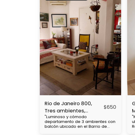
Rio de Janeiro 800,
G
$
650
Tres ambientes,
"Luminoso y cómodo
"
Caballito
R
departamento de 3 ambientes con
u
balcón ubicado en el Barrio de
R
Caballito, cercanía con Subtes : B,
d