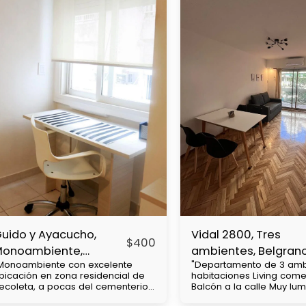
uido y Ayacucho,
Vidal 2800, Tres
$
400
Monoambiente,
ambientes, Belgran
Monoambiente con excelente
"Departamento de 3 amb
ecoleta
bicación en zona residencial de
habitaciones Living com
ecoleta, a pocas del cementerio
Balcón a la calle Muy lu
e chacarita, cercanía con
cuadras de av Cabildo Con mucha