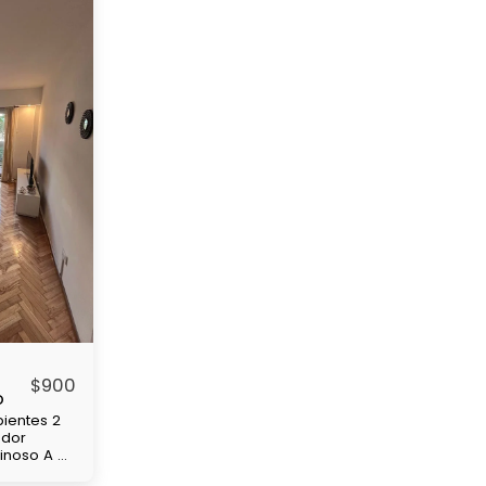
$
900
o
ientes 2
edor
minoso A 4