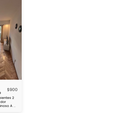
$
900
o
ientes 2
edor
minoso A 4