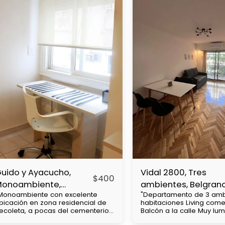
uido y Ayacucho,
Vidal 2800, Tres
$
400
Monoambiente,
ambientes, Belgran
Monoambiente con excelente
"Departamento de 3 amb
ecoleta
bicación en zona residencial de
habitaciones Living com
ecoleta, a pocas del cementerio
Balcón a la calle Muy lu
e chacarita, cercanía con
cuadras de av Cabildo Con mucha