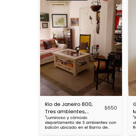
Rio de Janeiro 800,
G
$
650
Tres ambientes,
"Luminoso y cómodo
"
Caballito
R
departamento de 3 ambientes con
u
balcón ubicado en el Barrio de
R
Caballito, cercanía con Subtes : B,
d