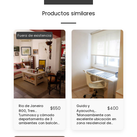
Productos similares
Fuera de existencia
Rio de Janeiro
Guido y
$
650
$
400
800, Tres
Ayacucho,
"Luminoso y cómodo
"Monoambiente con
ambientes,
Monoambiente,
departamento de 3
excelente ubicación en
Caballito
Recoleta
ambientes con balcón
zona residencial de
ubicado en el Barrio de
Recoleta, a pocas del
Caballito, cercanía con
cementerio de
Subtes : B, a 2 cuadras
chacarita, cercanía con