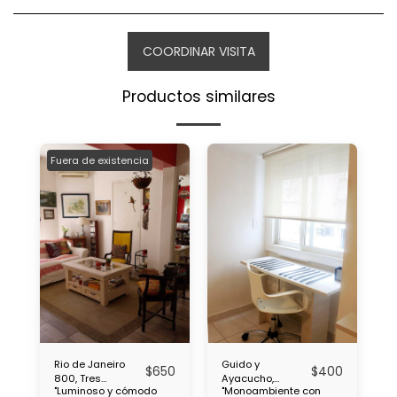
COORDINAR VISITA
Productos similares
Fuera de existencia
Rio de Janeiro
Guido y
$
650
$
400
800, Tres
Ayacucho,
"Luminoso y cómodo
"Monoambiente con
ambientes,
Monoambiente,