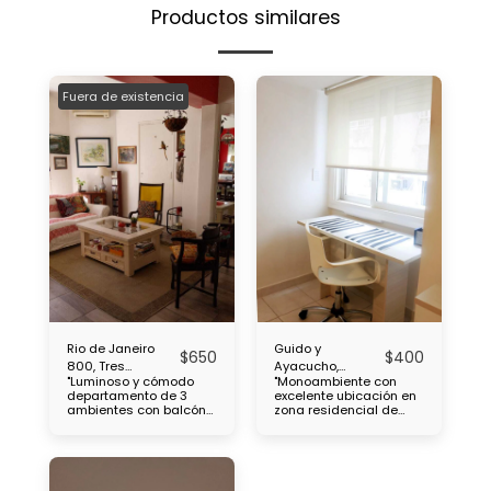
Productos similares
Fuera de existencia
Rio de Janeiro
Guido y
$
650
$
400
800, Tres
Ayacucho,
"Luminoso y cómodo
"Monoambiente con
ambientes,
Monoambiente,
departamento de 3
excelente ubicación en
Caballito
Recoleta
ambientes con balcón
zona residencial de
ubicado en el Barrio de
Recoleta, a pocas del
Caballito, cercanía con
cementerio de
Subtes : B, a 2 cuadras
chacarita, cercanía con
A, a 7 cuadras. Parque
universidades UBA y
Centenario a 1 cuadra y
Barceló. Multiples lineas