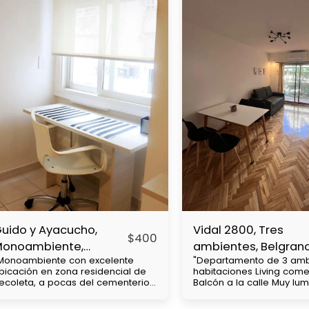
uido y Ayacucho,
Vidal 2800, Tres
$
400
Monoambiente,
ambientes, Belgran
Monoambiente con excelente
"Departamento de 3 amb
ecoleta
bicación en zona residencial de
habitaciones Living com
ecoleta, a pocas del cementerio
Balcón a la calle Muy lu
e chacarita, cercanía con
cuadras de av Cabildo Con mucha
niversidades UBA y Barceló.
accesibilidad a medios 