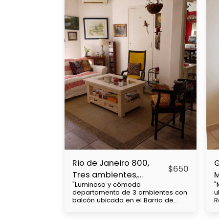
Rio de Janeiro 800,
G
$
650
Tres ambientes,
"Luminoso y cómodo
"
Caballito
R
departamento de 3 ambientes con
u
balcón ubicado en el Barrio de
R
Caballito, cercanía con Subtes : B,
d
a 2 cuadras A, a 7 cuadras. Parque
u