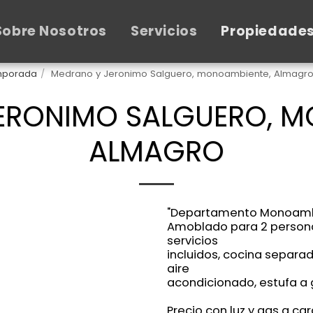
Sobre Nosotros
Servicios
Propiedade
emporada
Medrano y Jeronimo Salguero, monoambiente, Almagr
ERONIMO SALGUERO, M
ALMAGRO
"Departamento Monoambi
Amoblado para 2 personas
servicios
incluidos, cocina separad
aire
acondicionado, estufa a 
Precio con luz y gas a car