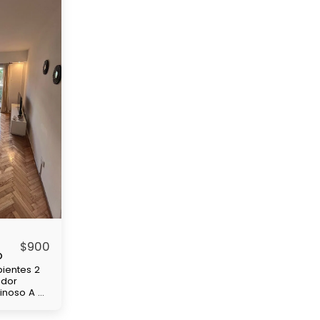
$
900
o
ientes 2
edor
minoso A 4
de