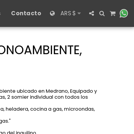
s
Contacto
ARS
$
o
ONOAMBIENTE,
ente ubicado en Medrano, Equipado y
, 2 somier individual con todos los
a, heladera, cocina a gas, microondas,
gas."
go del inquilino