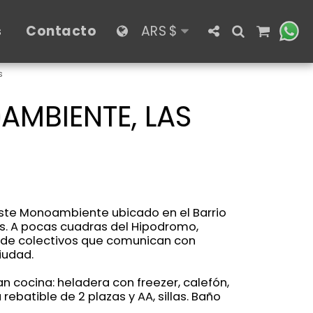
s
Contacto
ARS
$
s
AMBIENTE, LAS
este Monoambiente ubicado en el Barrio
as. A pocas cuadras del Hipodromo,
ad de colectivos que comunican con
iudad.
 cocina: heladera con freezer, calefón,
 rebatible de 2 plazas y AA, sillas. Baño