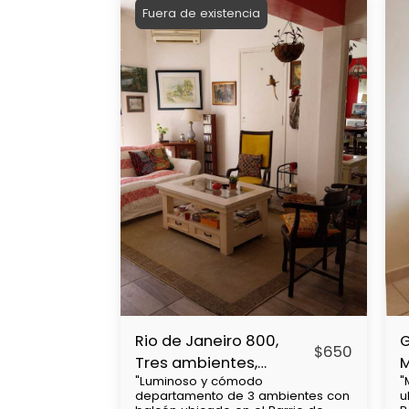
Fuera de existencia
Rio de Janeiro 800,
G
$
650
Tres ambientes,
"Luminoso y cómodo
"
Caballito
R
departamento de 3 ambientes con
u