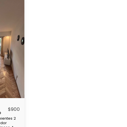
$
900
o
ientes 2
edor