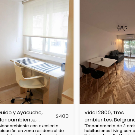
uido y Ayacucho,
Vidal 2800, Tres
$
400
Monoambiente,
ambientes, Belgran
Monoambiente con excelente
"Departamento de 3 amb
ecoleta
bicación en zona residencial de
habitaciones Living com