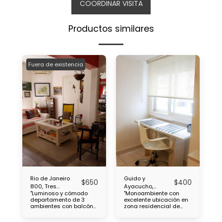
COORDINAR VISITA
Productos similares
Fuera de existencia
Rio de Janeiro
Guido y
$
650
$
400
800, Tres
Ayacucho,
"Luminoso y cómodo
"Monoambiente con
ambientes,
Monoambiente,
departamento de 3
excelente ubicación en
Caballito
Recoleta
ambientes con balcón
zona residencial de
ubicado en el Barrio de
Recoleta, a pocas del
Caballito, cercanía con
cementerio de