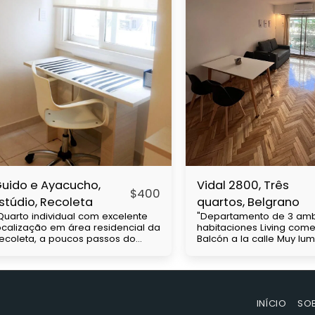
uido e Ayacucho,
Vidal 2800, Três
$
400
stúdio, Recoleta
quartos, Belgrano
Quarto individual com excelente
"Departamento de 3 amb
ocalização em área residencial da
habitaciones Living com
ecoleta, a poucos passos do
Balcón a la calle Muy lu
emitério de Chacarita, próximo às
cuadras de av Cabildo Con mucha
niversidades UBA e Barceló.
accesibilidad a medios 
árias linhas de ônibus e próximo
transporte (subte línea D
o metrô H. Possui cama de casal,
colectivos)" Precio con gastos a
rmário, pequeno kitchenette,
cargo del inquilino. Expe
INÍCIO
SO
ecretária, casa de banho. Preço
aproximadas de $130.000 La