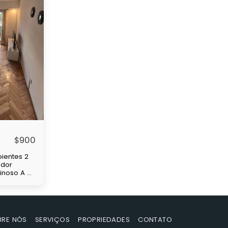
$
900
ientes 2
edor
minoso A 4
de
 y
nsas
BRE NÓS
SERVIÇOS
PROPRIEDADES
CONTATO
s