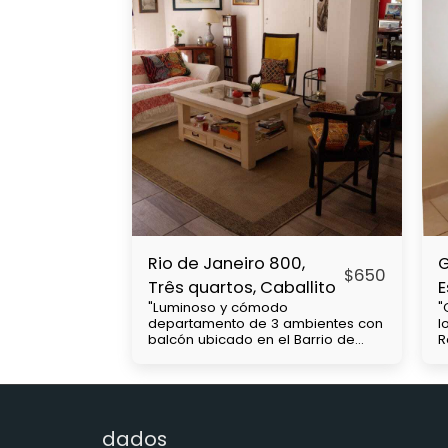
Rio de Janeiro 800,
G
$
650
Três quartos, Caballito
E
"Luminoso y cómodo
"
departamento de 3 ambientes con
l
balcón ubicado en el Barrio de
R
Caballito, cercanía con Subtes : B,
c
a 2 cuadras A, a 7 cuadras. Parque
u
Centenario a 1 cuadra y media,
V
Colectivos, 15, 64, 45. 71 etc, a 7
a
cuadras de Rivadavia que hay
a
dados
subte y colectivos. A 2 cuadras de
s