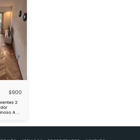
$
900
ientes 2
edor
minoso A 4
de
 y
nsas