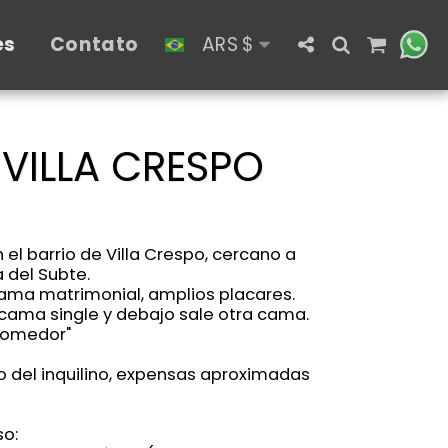
es
Contato
ARS
$
 VILLA CRESPO
l barrio de Villa Crespo, cercano a
a del Subte.
cama matrimonial, amplios placares.
cama single y debajo sale otra cama.
 comedor"
o del inquilino, expensas aproximadas
so: