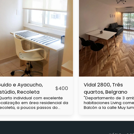
uido e Ayacucho,
Vidal 2800, Três
$
400
stúdio, Recoleta
quartos, Belgrano
Quarto individual com excelente
"Departamento de 3 amb
ocalização em área residencial da
habitaciones Living com
ecoleta, a poucos passos do
Balcón a la calle Muy lu
emitério de Chacarita, próximo às
cuadras de av Cabildo Con mucha
niversidades UBA e Barceló.
accesibilidad a medios 
árias linhas de ônibus e próximo
transporte (subte línea D
o metrô H. Possui cama de casal,
colectivos)" Precio con gastos a
rmário, pequeno kitchenette,
cargo del inquilino. Expe