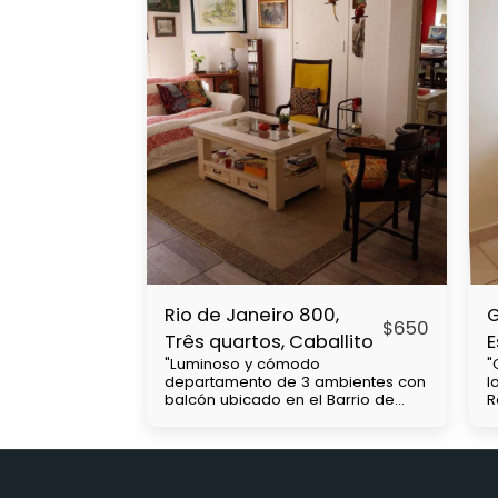
Rio de Janeiro 800,
G
$
650
Três quartos, Caballito
E
"Luminoso y cómodo
"
departamento de 3 ambientes con
l
balcón ubicado en el Barrio de
R
Caballito, cercanía con Subtes : B,
c
a 2 cuadras A, a 7 cuadras. Parque
u
Centenario a 1 cuadra y media,
V
Colectivos, 15, 64, 45. 71 etc, a 7
a
cuadras de Rivadavia que hay
a