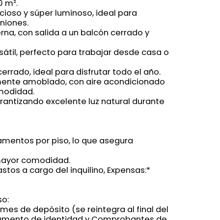
0 m².
cioso y súper luminoso, ideal para
niones.
rna, con salida a un balcón cerrado y
rsátil, perfecto para trabajar desde casa o
errado, ideal para disfrutar todo el año.
mente amoblado, con aire acondicionado
omodidad.
arantizando excelente luz natural durante
tamentos por piso, lo que asegura
 mayor comodidad.
stos a cargo del inquilino, Expensas:*
so:
 mes de depósito (se reintegra al final del
cumento de identidad y Comprobantes de