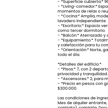
- *Superficie cubierta:* 9
- *Living-comedor:* Espa
momentos de relax o reu
- *Cocina:* Amplia, mode
lavadero independiente.
- *Escritorio:* Espacio ve
como tercer dormitorio.
- *Balcón:* Aterrazado y c
- *Equipamiento:* Total
y calefacción para tu c
- *Orientación:* Norte, g
todo el día.
*Detalles del edificio:*
- *Pisos:* 7, con 2 depar
privacidad y tranquilidad.
- *Ascensores:* 2, para
- *Precio en pesos con ga
$300.000.
Las condiciones de ingre
Mes de alquiler entrante,
contrato), comisión. Do