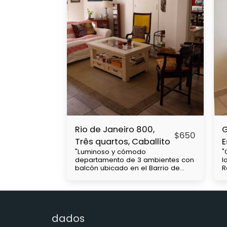
Rio de Janeiro 800,
G
$
650
Três quartos, Caballito
E
"Luminoso y cómodo
"
departamento de 3 ambientes con
l
balcón ubicado en el Barrio de
R
Caballito, cercanía con Subtes : B,
c
a 2 cuadras A, a 7 cuadras. Parque
u
Centenario a 1 cuadra y media,
V
Colectivos, 15, 64, 45. 71 etc, a 7
a
cuadras de Rivadavia que hay
a
dados
subte y colectivos. A 2 cuadras de
s
Diaz Velez. Tiene living comedor
c