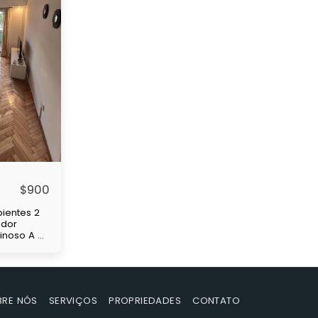
$
900
ientes 2
edor
minoso A 4
de
 y
nsas
BRE NÓS
SERVIÇOS
PROPRIEDADES
CONTATO
s
 Mes de