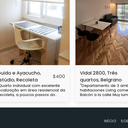
uido e Ayacucho,
Vidal 2800, Três
$
400
stúdio, Recoleta
quartos, Belgrano
Quarto individual com excelente
"Departamento de 3 amb
ocalização em área residencial da
habitaciones Living com
ecoleta, a poucos passos do
Balcón a la calle Muy lu
emitério de Chacarita, próximo às
cuadras de av Cabildo Con mucha
niversidades UBA e Barceló.
accesibilidad a medios 
árias linhas de ônibus e próximo
transporte (subte línea D
o metrô H. Possui cama de casal,
colectivos)" Precio con gastos a
rmário, pequeno kitchenette,
cargo del inquilino. Expe
INÍCIO
SO
ecretária, casa de banho. Preço
aproximadas de $130.000 La
om tudo incluído com
condiciones de ingreso: