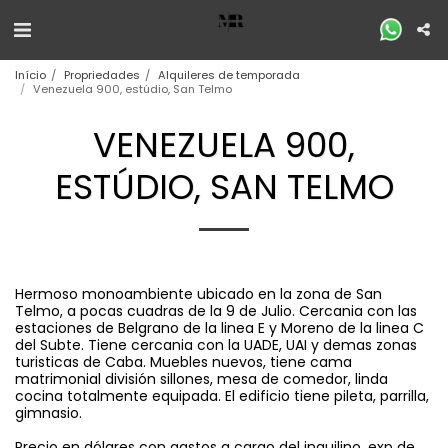
Início
Propriedades
Alquileres de temporada
Venezuela 900, estúdio, San Telmo
VENEZUELA 900,
ESTÚDIO, SAN TELMO
Hermoso monoambiente ubicado en la zona de San
Telmo, a pocas cuadras de la 9 de Julio. Cercania con las
estaciones de Belgrano de la linea E y Moreno de la linea C
del Subte. Tiene cercania con la UADE, UAI y demas zonas
turisticas de Caba. Muebles nuevos, tiene cama
matrimonial división sillones, mesa de comedor, linda
cocina totalmente equipada. El edificio tiene pileta, parrilla,
gimnasio.
Precio en dólares con gastos a cargo del inquilino. exp de