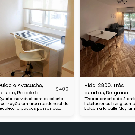
uido e Ayacucho,
Vidal 2800, Três
$
400
stúdio, Recoleta
quartos, Belgrano
Quarto individual com excelente
"Departamento de 3 amb
ocalização em área residencial da
habitaciones Living com
ecoleta, a poucos passos do
Balcón a la calle Muy lu
emitério de Chacarita, próximo às
cuadras de av Cabildo Con mucha
niversidades UBA e Barceló.
accesibilidad a medios 
árias linhas de ônibus e próximo
transporte (subte línea D
o metrô H. Possui cama de casal,
colectivos)" Precio con gastos a
rmário, pequeno kitchenette,
cargo del inquilino. Expe