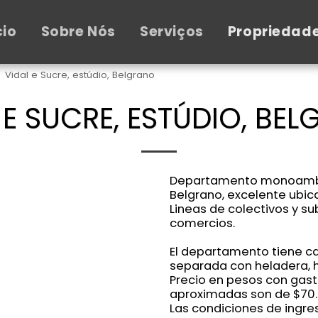
cio
Sobre Nós
Serviços
Propriedad
Vidal e Sucre, estúdio, Belgrano
 E SUCRE, ESTÚDIO, BE
Departamento monoambie
Belgrano, excelente ubic
Lineas de colectivos y su
comercios.
El departamento tiene cam
separada con heladera, hor
Precio en pesos con gasto
aproximadas son de $70
Las condiciones de ingre