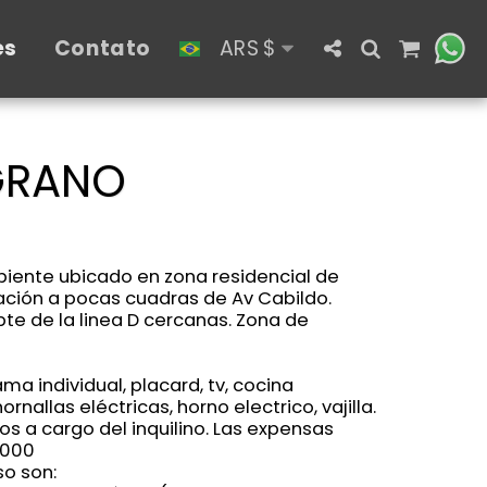
es
Contato
ARS
$
LGRANO
nte ubicado en zona residencial de
ación a pocas cuadras de Av Cabildo.
bte de la linea D cercanas. Zona de
a individual, placard, tv, cocina
nallas eléctricas, horno electrico, vajilla.
s a cargo del inquilino. Las expensas
.000
so son: