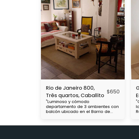
Rio de Janeiro 800,
G
$
650
Três quartos, Caballito
E
"Luminoso y cómodo
"
departamento de 3 ambientes con
l
balcón ubicado en el Barrio de
R
Caballito, cercanía con Subtes : B,
c
a 2 cuadras A, a 7 cuadras. Parque
u
Centenario a 1 cuadra y media,
V
Colectivos, 15, 64, 45. 71 etc, a 7
a
cuadras de Rivadavia que hay
a