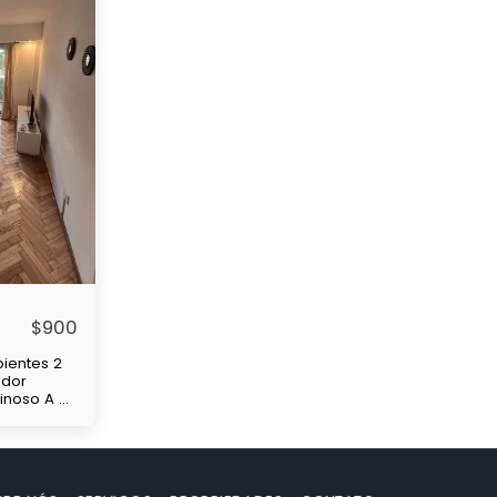
$
900
ientes 2
edor
minoso A 4
de
 y
nsas