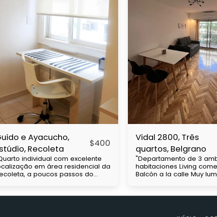
uido e Ayacucho,
Vidal 2800, Três
$
400
stúdio, Recoleta
quartos, Belgrano
Quarto individual com excelente
"Departamento de 3 amb
ocalização em área residencial da
habitaciones Living com
ecoleta, a poucos passos do
Balcón a la calle Muy lu
emitério de Chacarita, próximo às
cuadras de av Cabildo Con mucha
niversidades UBA e Barceló.
accesibilidad a medios 
árias linhas de ônibus e próximo
transporte (subte línea D
o metrô H. Possui cama de casal,
colectivos)" Precio con gastos a
rmário, pequeno kitchenette,
cargo del inquilino. Expe