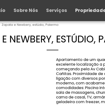
cio
Sobre Nós
Serviços
Propriedad
Zapata e Newbery, estúdio, Palermo
 E NEWBERY, ESTÚDIO, 
Apartamento de um quar
excelente localização a 
começando pela Av Cabild
Cañitas. Proximidade de
ligação com diversos po
moderno, com acabament
comodidades: Piscina inte
sala de massagens, churr
cama de casal, TV, armár
geladeira com freezer, 