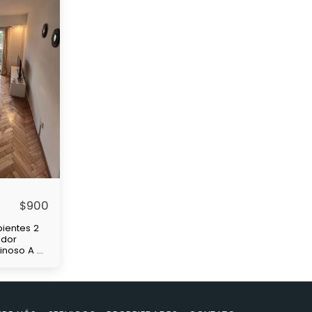
$
900
ientes 2
edor
minoso A 4
de
 y
nsas