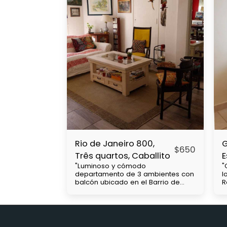
Rio de Janeiro 800,
G
$
650
Três quartos, Caballito
E
"Luminoso y cómodo
"
departamento de 3 ambientes con
l
balcón ubicado en el Barrio de
R
Caballito, cercanía con Subtes : B,
c
a 2 cuadras A, a 7 cuadras. Parque
u
Centenario a 1 cuadra y media,
V
Colectivos, 15, 64, 45. 71 etc, a 7
a
cuadras de Rivadavia que hay
a