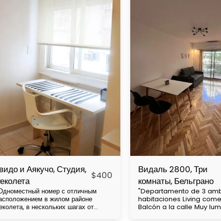
видо и Аякучо, Студия,
Видаль 2800, Три
$
400
еколета
комнаты, Бельграно
Одноместный номер с отличным
"Departamento de 3 amb
асположением в жилом районе
habitaciones Living com
еколета, в нескольких шагах от
Balcón a la calle Muy lu
ладбища Чакарита, недалеко от
cuadras de av Cabildo Con mucha