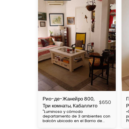
Рио-де-Жанейро 800,
Г
$
650
Три комнаты, Кабаллито
Р
"Luminoso y cómodo
«
departamento de 3 ambientes con
р
balcón ubicado en el Barrio de
Р
Caballito, cercanía con Subtes : B,
к