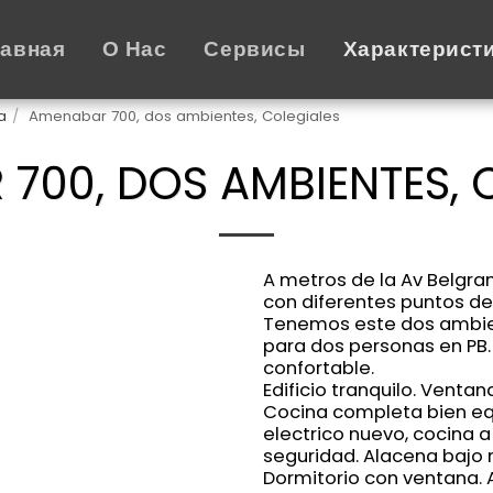
лавная
О Нас
Сервисы
Характерист
a
Amenabar 700, dos ambientes, Colegiales
700, DOS AMBIENTES, 
A metros de la Av Belgra
con diferentes puntos de 
Tenemos este dos ambi
para dos personas en PB. 
confortable.
Edificio tranquilo. Ventana
Cocina completa bien eq
electrico nuevo, cocina a
seguridad. Alacena bajo
Dormitorio con ventana. 