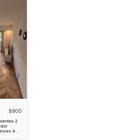
$
900
ientes 2
edor
minoso A 4