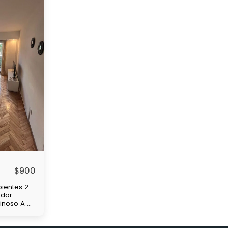
$
900
ientes 2
edor
minoso A 4
de
 y