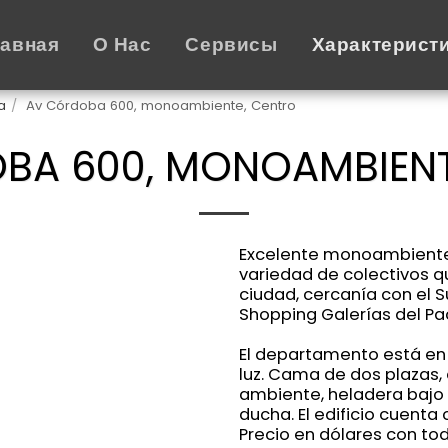
лавная
О Нас
Сервисы
Характерист
a
Av Córdoba 600, monoambiente, Centro
BA 600, MONOAMBIENT
Excelente monoambiente, 
variedad de colectivos q
ciudad, cercanía con el 
Shopping Galerías del Pac
El departamento está en 
luz. Cama de dos plazas,
ambiente, heladera bajo 
ducha. El edificio cuenta
Precio en dólares con tod