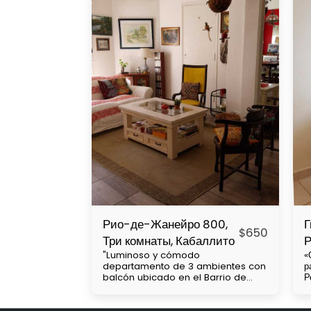
Рио-де-Жанейро 800,
Г
$
650
Три комнаты, Кабаллито
Р
"Luminoso y cómodo
«
departamento de 3 ambientes con
р
balcón ubicado en el Barrio de
Р
Caballito, cercanía con Subtes : B,
к
a 2 cuadras A, a 7 cuadras. Parque
у
Centenario a 1 cuadra y media,
Н