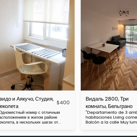
видо и Аякучо, Студия,
Видаль 2800, Три
$
400
еколета
комнаты, Бельграно
Одноместный номер с отличным
"Departamento de 3 amb
асположением в жилом районе
habitaciones Living com
еколета, в нескольких шагах от
Balcón a la calle Muy lu
ладбища Чакарита, недалеко от
cuadras de av Cabildo Con mucha
ниверситетов UBA и Barceló.
accesibilidad a medios 
есколько автобусных линий и
transporte (subte línea D