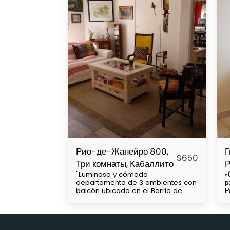
Рио-де-Жанейро 800,
Г
$
650
Три комнаты, Кабаллито
Р
"Luminoso y cómodo
«
departamento de 3 ambientes con
р
balcón ubicado en el Barrio de
Р
Caballito, cercanía con Subtes : B,
к
a 2 cuadras A, a 7 cuadras. Parque
у
Centenario a 1 cuadra y media,
Н
Colectivos, 15, 64, 45. 71 etc, a 7
н