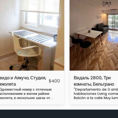
видо и Аякучо, Студия,
Видаль 2800, Три
$
400
еколета
комнаты, Бельграно
Одноместный номер с отличным
"Departamento de 3 amb
асположением в жилом районе
habitaciones Living com
еколета, в нескольких шагах от
Balcón a la calle Muy lu
ладбища Чакарита, недалеко от
cuadras de av Cabildo Con mucha
ниверситетов UBA и Barceló.
accesibilidad a medios 
есколько автобусных линий и
transporte (subte línea D
едалеко от метро H. В нем есть
colectivos)" Precio con gastos a