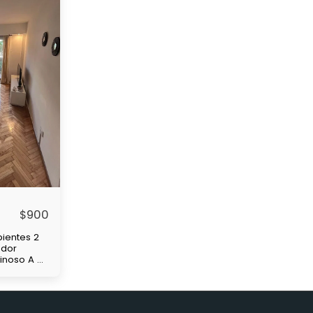
$
900
ientes 2
edor
minoso A 4
de
 y