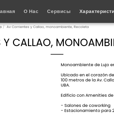
лавная
О Нас
Сервисы
Характерист
a
Av Corrientes y Callao, monoambiente, Recoleta
 Y CALLAO, MONOAMBI
Monoambiente de Lujo en
Ubicado en el corazón de 
100 metros de la Av. Call
UBA.
Edificio con Amenities de 
- Salones de coworking
- Estacionamiento para 