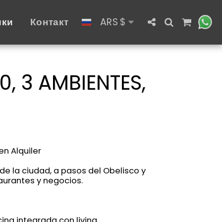
ики
Контакт
ARS
$
0, 3 AMBIENTES,
n Alquiler
de la ciudad, a pasos del Obelisco y
aurantes y negocios.
cina integrada con living