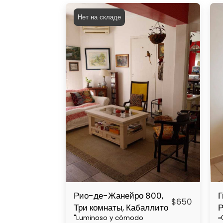
Нет на складе
Рио-де-Жанейро 800,
Г
$
650
Три комнаты, Кабаллито
Р
"Luminoso y cómodo
«