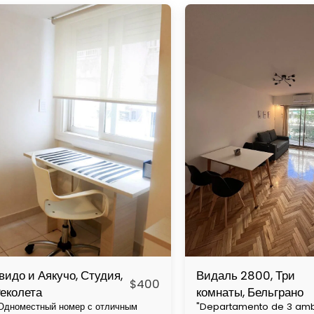
видо и Аякучо, Студия,
Видаль 2800, Три
$
400
еколета
комнаты, Бельграно
Одноместный номер с отличным
"Departamento de 3 amb