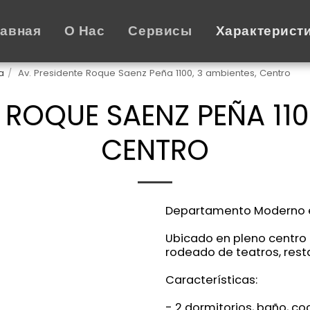
лавная
О Нас
Сервисы
Характерист
a
Av. Presidente Roque Saenz Peña 1100, 3 ambientes, Centro
 ROQUE SAENZ PEÑA 110
CENTRO
Departamento Moderno e
Ubicado en pleno centro 
rodeado de teatros, rest
Características:
- 2 dormitorios, baño, co