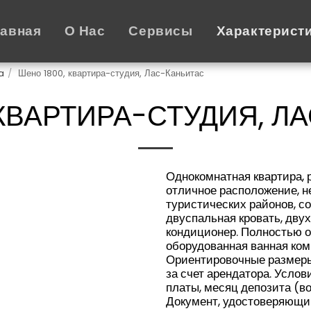
лавная
О Нас
Сервисы
Характерист
a
Шено 1800, квартира-студия, Лас-Каньитас
 КВАРТИРА-СТУДИЯ, Л
Однокомнатная квартира, 
отличное расположение, не
туристических районов, со
двуспальная кровать, двух
кондиционер. Полностью о
оборудованная ванная ком
Ориентировочные размеры
за счет арендатора. Усло
платы, месяц депозита (во
Документ, удостоверяющий