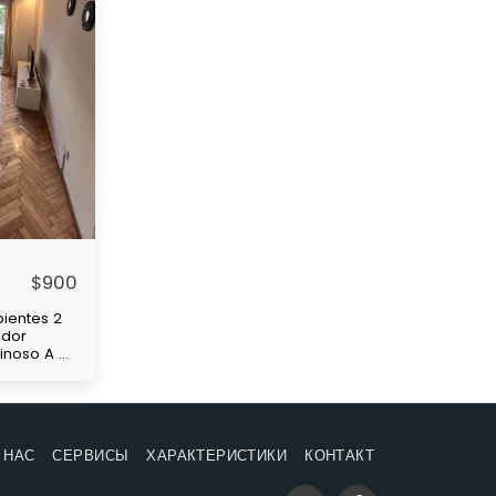
$
900
ientes 2
edor
minoso A 4
de
 y
nsas
 НАС
СЕРВИСЫ
ХАРАКТЕРИСТИКИ
КОНТАКТ
s
 Mes de
e depósito