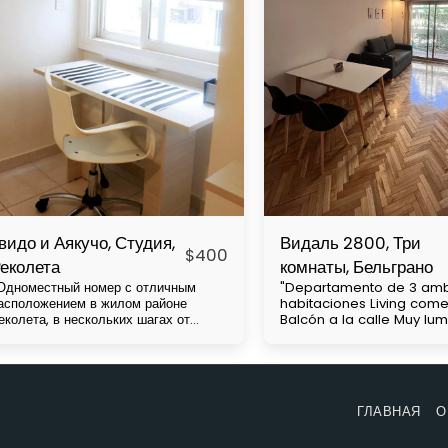
видо и Аякучо, Студия,
Видаль 2800, Три
$
400
еколета
комнаты, Бельграно
Одноместный номер с отличным
"Departamento de 3 amb
асположением в жилом районе
habitaciones Living com
еколета, в нескольких шагах от
Balcón a la calle Muy lu
ладбища Чакарита, недалеко от
cuadras de av Cabildo Con mucha
ниверситетов UBA и Barceló.
accesibilidad a medios 
есколько автобусных линий и
transporte (subte línea D
едалеко от метро H. В нем есть
colectivos)" Precio con gastos a
вуспальная кровать, шкаф,
cargo del inquilino. Expe
ГЛАВНАЯ
О
ебольшой кухня, письменный стол,
aproximadas de $130.000 La
анная комната. Цена со всем
condiciones de ingreso:
ключенным, кроме электричества.
alquiler entrante, mes d