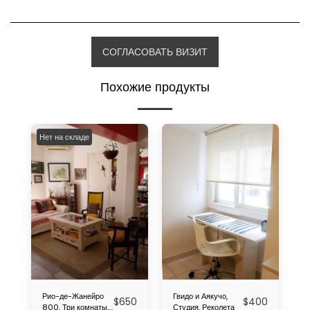
СОГЛАСОВАТЬ ВИЗИТ
Похожие продукты
Нет на складе
Рио-де-Жанейро
Гвидо и Аякучо,
$
650
$
400
800, Три комнаты,
Студия, Реколета