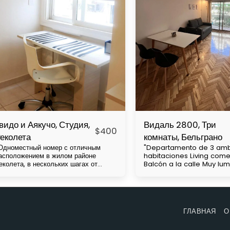
видо и Аякучо, Студия,
Видаль 2800, Три
$
400
еколета
комнаты, Бельграно
Одноместный номер с отличным
"Departamento de 3 amb
асположением в жилом районе
habitaciones Living com
еколета, в нескольких шагах от
Balcón a la calle Muy lu
ладбища Чакарита, недалеко от
cuadras de av Cabildo Con mucha
ниверситетов UBA и Barceló.
accesibilidad a medios 
есколько автобусных линий и
transporte (subte línea D
едалеко от метро H. В нем есть
colectivos)" Precio con gastos a
вуспальная кровать, шкаф,
cargo del inquilino. Expe
ГЛАВНАЯ
О
ебольшой кухня, письменный стол,
aproximadas de $130.000 La
анная комната. Цена со всем
condiciones de ingreso:
ключенным, кроме электричества.
alquiler entrante, mes d