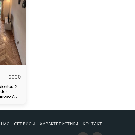
$
900
ientes 2
edor
minoso A 4
de
 y
nsas
 НАС
СЕРВИСЫ
ХАРАКТЕРИСТИКИ
КОНТАКТ
s
 Mes de
e depósito