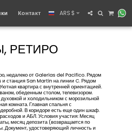
ики
Контакт
ARS
$
Ы, РЕТИРО
о, недалеко от Galerias del Pacifico. Рядом
s и станция San Martin на линии C. Рядом
 Уютная квартира с внутренней ориентацией.
ваном, обеденным столом, телевизором.
й духовкой и холодильником с морозильной
ная комната. Главная спальня с
рдеробной. В коридоре есть еще один шкаф.
 расходов и АБЛ. Условия участия: Месяц
аты, месяц депозита (возвращается по
ры. Документ, удостоверяющий личность и