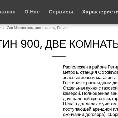
лавная
О Нас
Сервисы
Характерист
a
Сан Мартин 900, две комнаты, Ретиро
ИН 900, ДВЕ КОМНАТ
Расположен в районе Ретир
метро E, станция Catalina
зеленые зоны и магазины.
Гостиная с раскладным ди
Отдельная кухня с газово
камерой. Полноценная ван
двуспальной кроватью, га
Цена в долларах с учетом
поступающей арендной пл
окончании договора), сбо