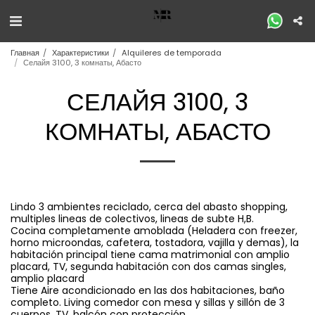
Главная
Характеристики
Alquileres de temporada
Селайя 3100, 3 комнаты, Абасто
СЕЛАЙЯ 3100, 3
КОМНАТЫ, АБАСТО
Lindo 3 ambientes reciclado, cerca del abasto shopping,
multiples lineas de colectivos, lineas de subte H,B.
Cocina completamente amoblada (Heladera con freezer,
horno microondas, cafetera, tostadora, vajilla y demas), la
habitación principal tiene cama matrimonial con amplio
placard, TV, segunda habitación con dos camas singles,
amplio placard
Tiene Aire acondicionado en las dos habitaciones, baño
completo. Living comedor con mesa y sillas y sillón de 3
cuerpos, TV. balcón con protección.